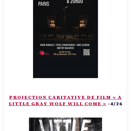
PROJECTION CARITATIVE DE FILM « A
LITTLE GRAY WOLF WILL COME »
-4/26